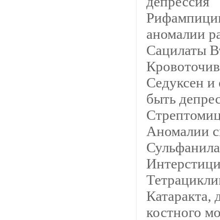
депрессия
Рифампицин
аномалии р
Сацилаты В
Кровоточив
Седуксен и
быть депре
Стрептомиц
Аномалии ск
Сульфанил
Интерстици
Тетрацикли
Катаракта, 
костного мо