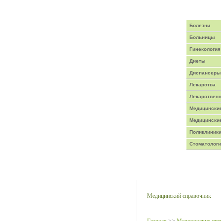
Главная
/
Написать письмо
Болезни
Больницы
Гинекология
Диеты
Диспансеры
Лекарства
Лекарствен
Медицинские
Медицински
Поликлиник
Стоматолог
Медицинская энци
Медицинский справочник