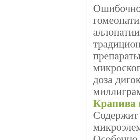
Ошибочно 
гомеопати
аллопатии
традицион
препарат
микроскоп
доза диго
миллиграм
Крапива 
Содержит
микроэлем
Особенно 