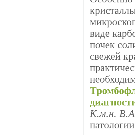
кристаллы
микроскоп
виде карб
почек сол
свежей кр
практичес
необходим
Тромбофл
диагност
К.м.н. В.
патологии