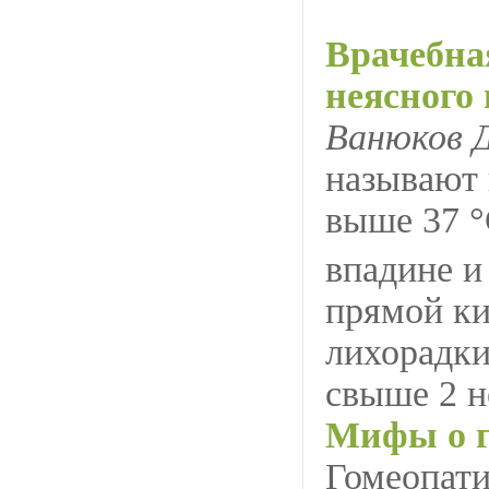
Врачебна
неясного
Ванюков 
называют 
выше 37 
впадине и
прямой к
лихорадки
свыше 2 н
Мифы о г
Гомеопати