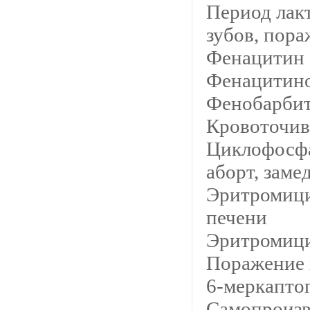
Период лак
зубов, пор
Фенацитин
Фенацитин
Фенобарбит
Кровоточив
Циклофосфа
аборт, заме
Эритромици
печени
Эритромици
Поражение
6-меркапто
Самопроизв