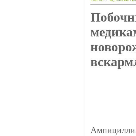
Главная
>>
Медицинские ста
Побочн
медикам
новоро
вскарм
Ампициллин