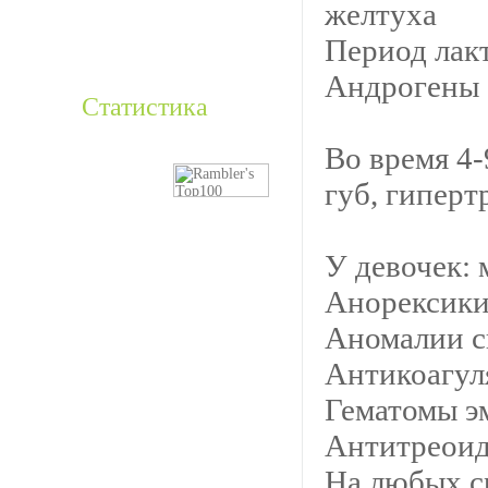
желтуха
Период лак
Андрогены (
Статистика
Во время 4-
губ, гиперт
У девочек:
Анорексики
Аномалии с
Антикоагул
Гематомы эм
Антитреоид
На любых с