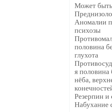
Может быть
Преднизоло
Аномалии п
психозы
Противомаля
половина б
глухота
Противосуд
я половина
нёба, верх
конечносте
Резерпин и 
Набухание 