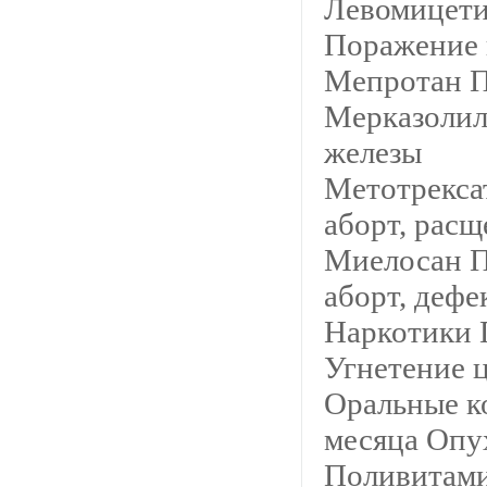
Левомицет
Поражение 
Мепротан П
Мерказолил
железы
Метотрекса
аборт, расщ
Миелосан П
аборт, дефе
Наркотики 
Угнетение 
Оральные к
месяца Опу
Поливитам