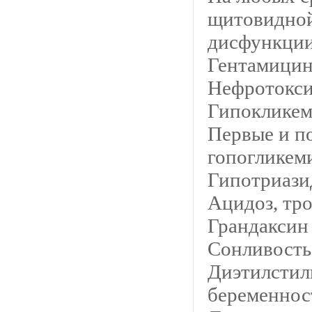
щитовидной 
дисфункции
Гентамицин
Нефротокси
Гипокликем
Первые и п
гопогликем
Гипотриази
Ацидоз, тр
Грандаксин
Сонливость
Диэтилстил
беременнос