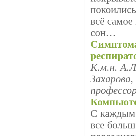
покоились
всё самое
сон…
Симптома
респират
К.м.н. А.
Захарова,
профессор
Компьюте
С каждым
все больш