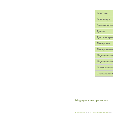
Главная
/
Написать письмо
Болезни
Больницы
Гинекология
Диеты
Диспансеры
Лекарства
Лекарствен
Медицинские
Медицински
Поликлиник
Стоматолог
Медицинская энци
Медицинский справочник