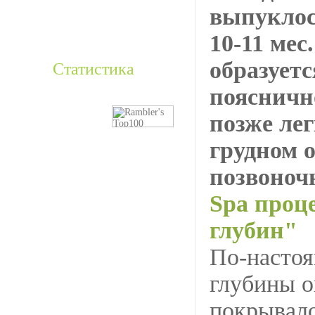
выпуклос
10-11 мес
образует
Статистика
поясничн
позже лег
грудном 
позвоноч
Spa проц
глубин"
По-настоя
глубины о
покрывало