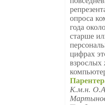
повседне
репрезент
опроса ко
года окол
старше ил
персонал
цифрах это
взрослых 
компьютер
Парентер
К.м.н. О.
Мартынов,