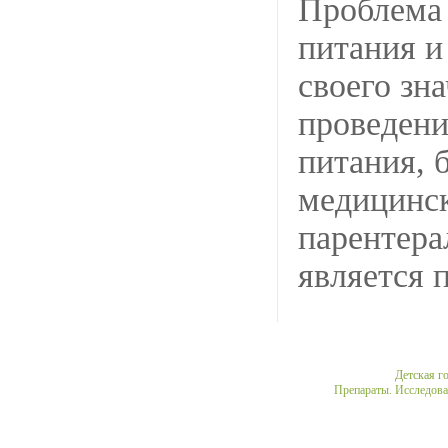
Проблема 
питания и
своего зн
проведени
питания, 
медицинск
парентера
является 
Medical
Детская г
Препараты. Исследова