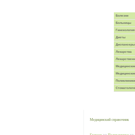
Главная
/
Написать письмо
Болезни
Больницы
Гинекология
Диеты
Диспансеры
Лекарства
Лекарствен
Медицинские
Медицински
Поликлиник
Стоматолог
Медицинская энци
Медицинский справочник