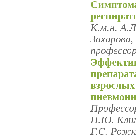
Симптома
респират
К.м.н. А.
Захарова,
профессор
Эффектив
препарат
взрослых
пневмони
Профессор
Н.Ю. Клим
Г.С. Рож