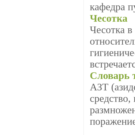
кафедра 
Чесотка
Чесотка в
относител
гигиениче
встречает
Словарь 
АЗТ (азид
средство,
размноже
поражени